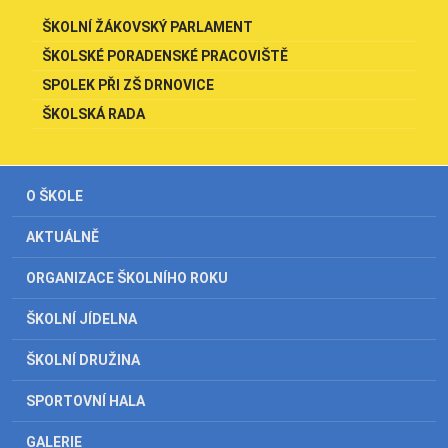
ŠKOLNÍ ŽÁKOVSKÝ PARLAMENT
ŠKOLSKÉ PORADENSKÉ PRACOVIŠTĚ
SPOLEK PŘI ZŠ DRNOVICE
ŠKOLSKÁ RADA
PROJEKTY
O ŠKOLE
AKTUÁLNĚ
ORGANIZACE ŠKOLNÍHO ROKU
ŠKOLNÍ JÍDELNA
ŠKOLNÍ DRUŽINA
SPORTOVNÍ HALA
GALERIE